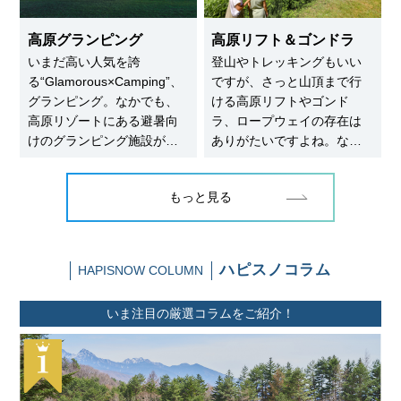
ご紹介します。
すよ。
高原グランピング
高原リフト＆ゴンドラ
いまだ高い人気を誇
登山やトレッキングもいい
る“Glamorous×Camping”、
ですが、さっと山頂まで行
グランピング。なかでも、
ける高原リフトやゴンド
高原リゾートにある避暑向
ラ、ロープウェイの存在は
けのグランピング施設が注
ありがたいですよね。なか
目を集めています。ドー
には、一気に標高2,000ｍま
ム・ベル・ログハウスな
で上がれるゴンドラも。今
もっと見る
ど、種類も豊富。今回はそ
回は清涼感ばっちり！ 高原
んな避暑にも最適な高原に
リゾートのリフトやゴンド
あるグランピング施設をご
ラ、ロープウェイをご紹介
紹介します。
します。
ハピスノコラム
HAPISNOW COLUMN
いま注目の厳選コラムをご紹介！