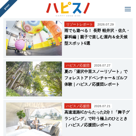
リゾートレポート
2026.07.29
雨でも遊べる！ 長野 軽井沢・佐久・
蓼科編｜親子で楽しむ屋内＆全天候
型スポット6選
ハピスノ応援団
2026.07.27
夏の「湯沢中里スノーリゾート」で
フォレストアドベンチャー＆ゴルフ
体験｜ハピスノ応援団レポート
ハピスノ応援団
2026.07.21
高速道路ICからたった2分！「舞子グ
ランピング」で叶う極上のひととき
｜ハピスノ応援団レポート