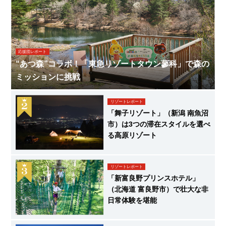
応援団レポート
“あつ森”コラボ！「東急リゾートタウン蓼科」で森の
ミッションに挑戦
リゾートレポート
「舞子リゾート」（新潟 南魚沼
市）は3つの滞在スタイルを選べ
る高原リゾート
リゾートレポート
「新富良野プリンスホテル」
（北海道 富良野市）で壮大な非
日常体験を堪能