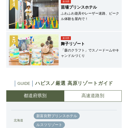
新潟県
苗場プリンスホテル
ふわふわ遊具やレーザー迷路、ビーク
ル体験を屋内で！
新潟県
舞子リゾート
「森のクラフト」でスノードームやキ
ャンドルづくり
ハピスノ厳選 高原リゾートガイド
GUIDE
都道府県別
高速道路別
新富良野プリンスホテル
北海道
ルスツリゾート