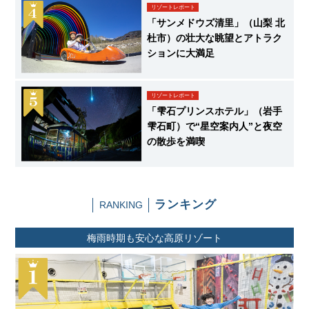
リゾートレポート
「サンメドウズ清里」（山梨 北
杜市）の壮大な眺望とアトラク
ションに大満足
リゾートレポート
「雫石プリンスホテル」（岩手
雫石町）で“星空案内人”と夜空
の散歩を満喫
ランキング
RANKING
梅雨時期も安心な高原リゾート