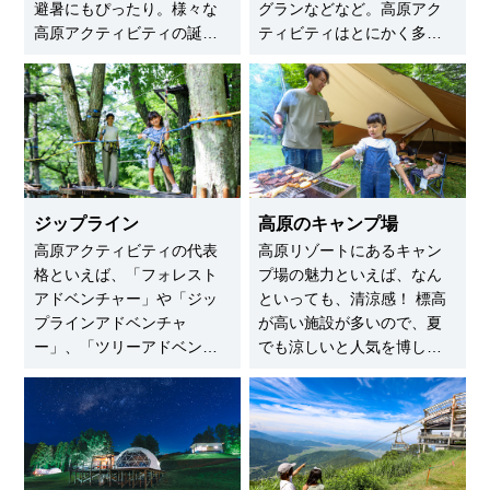
避暑にもぴったり。様々な
グランなどなど。高原アク
高原アクティビティの誕生
ティビティはとにかく多
も話題です。ジップライン
彩！ 変わり種では、空中ブ
やカート＆ボブスレーな
ランコやアーチェリー、宝
ど、子供から大人まで楽し
探しが人気の施設も。そん
めるアクティビティが充実
な魅惑のアクティビティが
の高原リゾートを一挙紹介
楽しめる高原リゾートを一
します。
挙紹介！
ジップライン
高原のキャンプ場
高原アクティビティの代表
高原リゾートにあるキャン
格といえば、「フォレスト
プ場の魅力といえば、なん
アドベンチャー」や「ジッ
といっても、清涼感！ 標高
プラインアドベンチャ
が高い施設が多いので、夏
ー」、「ツリーアドベンチ
でも涼しいと人気を博して
ャー」といったジップライ
います。そんな高原のキャ
ン＆アスレチック系。緑豊
ンプ場のなかでも、おすす
かな森や林のなかで、ター
めの施設をご紹介。初心者
ザンのような体験ができる
には「手ぶらプラン」があ
日本全国の高原リゾートを
るキャンプ場がおすすめで