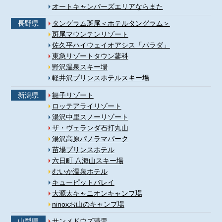
オートキャンパーズエリアならまた
長野県
タングラム斑尾＜ホテルタングラム＞
斑尾マウンテンリゾート
佐久平ハイウェイオアシス「パラダ」
東急リゾートタウン蓼科
野沢温泉スキー場
軽井沢プリンスホテルスキー場
新潟県
舞子リゾート
ロッテアライリゾート
湯沢中里スノーリゾート
ザ・ヴェランダ石打丸山
湯沢高原パノラマパーク
苗場プリンスホテル
六日町 八海山スキー場
むいか温泉ホテル
キューピットバレイ
大源太キャニオンキャンプ場
ninoxお山のキャンプ場
山梨県
サンメドウズ清里