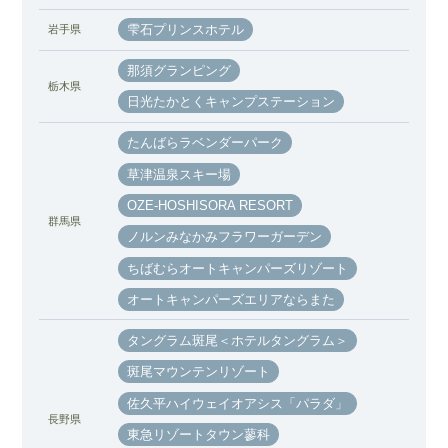
雫石プリンスホテル
岩手県
那須グランピング
栃木県
日光たかとくキャンプステーション
たんばらラベンダーパーク
草津温泉スキー場
OZE-HOSHISORA RESORT
群馬県
ノルンみなかみフラワーガーデン
ちばむらオートキャンパーズリゾート
オートキャンパーズエリアならまた
タングラム斑尾＜ホテルタングラム＞
斑尾マウンテンリゾート
佐久平ハイウェイオアシス「パラダ」
長野県
東急リゾートタウン蓼科