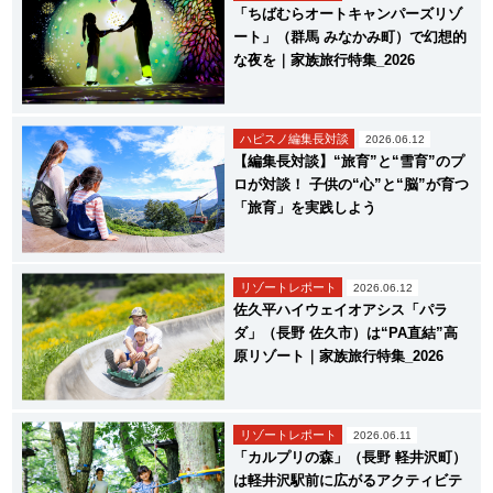
「ちばむらオートキャンパーズリゾ
ート」（群馬 みなかみ町）で幻想的
な夜を｜家族旅行特集_2026
ハピスノ編集長対談
2026.06.12
【編集長対談】“旅育”と“雪育”のプ
ロが対談！ 子供の“心”と“脳”が育つ
「旅育」を実践しよう
リゾートレポート
2026.06.12
佐久平ハイウェイオアシス「パラ
ダ」（長野 佐久市）は“PA直結”高
原リゾート｜家族旅行特集_2026
リゾートレポート
2026.06.11
「カルプリの森」（長野 軽井沢町）
は軽井沢駅前に広がるアクティビテ