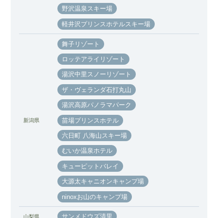
野沢温泉スキー場
軽井沢プリンスホテルスキー場
舞子リゾート
ロッテアライリゾート
湯沢中里スノーリゾート
ザ・ヴェランダ石打丸山
湯沢高原パノラマパーク
苗場プリンスホテル
新潟県
六日町 八海山スキー場
むいか温泉ホテル
キューピットバレイ
大源太キャニオンキャンプ場
ninoxお山のキャンプ場
サンメドウズ清里
山梨県