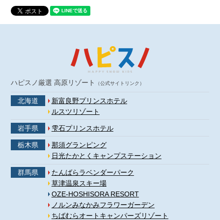
ハピスノ厳選 高原リゾート
（公式サイトリンク）
北海道
新富良野プリンスホテル
ルスツリゾート
岩手県
雫石プリンスホテル
栃木県
那須グランピング
日光たかとくキャンプステーション
群馬県
たんばらラベンダーパーク
草津温泉スキー場
OZE-HOSHISORA RESORT
ノルンみなかみフラワーガーデン
ちばむらオートキャンパーズリゾート