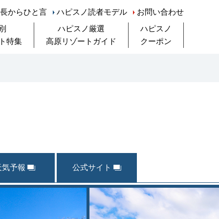
長からひと言
ハピスノ読者モデル
お問い合わせ
別
ハピスノ厳選
ハピスノ
ト特集
高原リゾートガイド
クーポン
都道府県別
高速道路別
天気予報
公式サイト