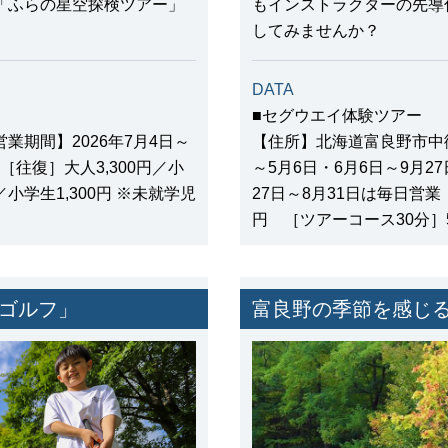
「ふらの星空探検ツアー」
もインストラクターの先導
してみませんか？
DATA
■セグウエイ体験ツアー
期間】2026年7月4日～
【住所】北海道富良野市中御
［往復］大人3,300円／小
～5月6日・6月6日～9月27
／小学生1,300円 ※未就学児
27日～8月31日は毎日営業
円 ［ツアーコース30分］5
クゴルフ」
富良野の季節を感じ