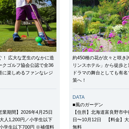
ぐ！ 広大な芝生のなかに造
約450種の花が次々と咲
クゴルフ協会公認で全36
リンスホテル」から徒歩と
軽に楽しめるファンなレジ
ドラマの舞台としても有名
策へ！
DATA
■風のガーデン
期間】2026年4月25日
【住所】北海道富良野市中御
大人1,200円／小学生以下
日〜10月12日 【料金】大
／小学生以下700円 ※補償料
無料