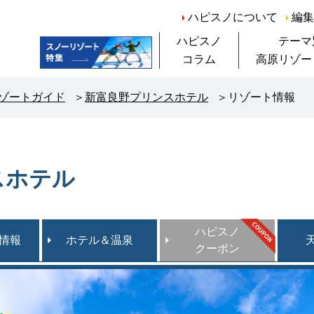
ハピスノについて
編集
ハピスノ
テーマ
コラム
高原リゾー
ハピスノ編集長対談
リゾートレポート
ハピスノ応援団
ハピスノ講座
すべて
リゾートガイド
新富良野プリンスホテル
リゾート情報
スホテル
ハピスノ
情報
ホテル＆温泉
クーポン