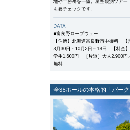
地や十勝岳を一望。星空観測ツアー
も要チェックです。
DATA
■富良野ロープウェー
【住所】北海道富良野市中御料 【営業
8月30日・10月3日～18日 【料金】
学生1,600円 ［片道］大人2,900円
無料
全36ホールの本格的「パー