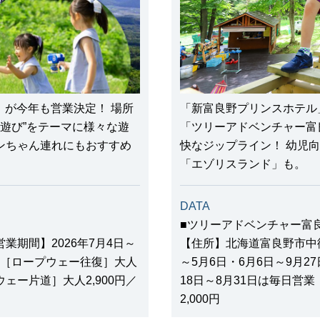
”」が今年も営業決定！ 場所
「新富良野プリンスホテル
“遊び”をテーマに様々な遊
「ツリーアドベンチャー富
ンちゃん連れにもおすすめ
快なジップライン！ 幼児
「エゾリスランド」も。
DATA
■ツリーアドベンチャー富
期間】2026年7月4日～
【住所】北海道富良野市中御
金】［ロープウェー往復］大人
～5月6日・6月6日～9月27
プウェー片道］大人2,900円／
18日～8月31日は毎日営業
2,000円