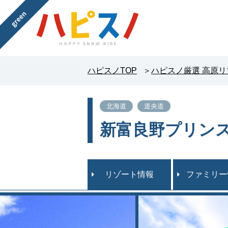
ハピスノTOP
ハピスノ厳選 高原
北海道
道央道
新富良野プリン
リゾート情報
ファミリー