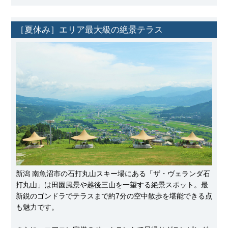
［夏休み］エリア最大級の絶景テラス
新潟 南魚沼市の石打丸山スキー場にある「ザ・ヴェランダ石
打丸山」は田園風景や越後三山を一望する絶景スポット。最
新鋭のゴンドラでテラスまで約7分の空中散歩を堪能できる点
も魅力です。