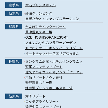
岩手県
雫石プリンスホテル
栃木県
那須グランピング
日光たかとくキャンプステーション
群馬県
たんばらラベンダーパーク
草津温泉スキー場
OZE-HOSHISORA RESORT
ノルンみなかみフラワーガーデン
ちばむらオートキャンパーズリゾート
オートキャンパーズエリアならまた
長野県
タングラム斑尾＜ホテルタングラム＞
斑尾マウンテンリゾート
佐久平ハイウェイオアシス「パラダ」
東急リゾートタウン蓼科
野沢温泉スキー場
軽井沢プリンスホテルスキー場
新潟県
舞子リゾート
ロッテアライリゾート
湯沢中里スノーリゾート