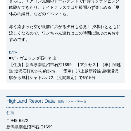
さらに、エアコン完備のドームテントで日帰りグランピング
体験ができたり、ナイトテラスでは年齢問わず楽しめる「夏
休みの縁日」などのイベントも。
赤く染まった空が眼前に広がる夕日も必見！ 夕暮れとともに
涼しくなるので、ワンちゃん連れはこの時間に遊ぶのもおす
すめです。
DATA
■ザ・ヴェランダ石打丸山
【住所】新潟県南魚沼市石打1699 【アクセス】［車］関越
道 塩沢石打ICから約3km ［電車］JR上越新幹線 越後湯沢
駅から無料シャトルバス（期間限定）で約15分
HighLand Resort Data
高原リゾートデータ
住所
〒949-6372
新潟県南魚沼市石打1699