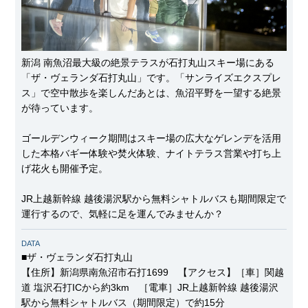
新潟 南魚沼最大級の絶景テラスが石打丸山スキー場にある
「ザ・ヴェランダ石打丸山」です。「サンライズエクスプレ
ス」で空中散歩を楽しんだあとは、魚沼平野を一望する絶景
が待っています。
ゴールデンウィーク期間はスキー場の広大なゲレンデを活用
した本格バギー体験や焚火体験、ナイトテラス営業や打ち上
げ花火も開催予定。
JR上越新幹線 越後湯沢駅から無料シャトルバスも期間限定で
運行するので、気軽に足を運んでみませんか？
DATA
■ザ・ヴェランダ石打丸山
【住所】新潟県南魚沼市石打1699 【アクセス】［車］関越
道 塩沢石打ICから約3km ［電車］JR上越新幹線 越後湯沢
駅から無料シャトルバス（期間限定）で約15分