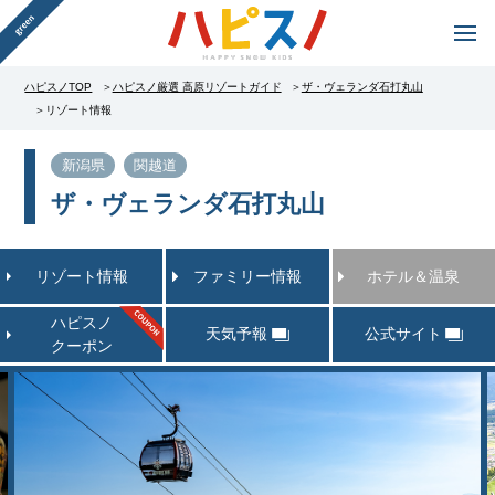
ハピスノTOP
ハピスノ厳選 高原リゾートガイド
ザ・ヴェランダ石打丸山
リゾート情報
新潟県
関越道
ザ・ヴェランダ石打丸山
リゾート情報
ファミリー情報
ホテル＆温泉
ハピスノ
天気予報
公式サイト
クーポン