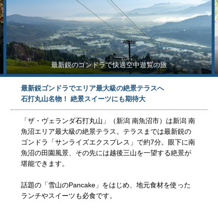
最新鋭のゴンドラで快適空中遊覧の旅
最新鋭ゴンドラでエリア最大級の絶景テラスへ
石打丸山名物！ 絶景スイーツにも期待大
「ザ・ヴェランダ石打丸山」（新潟 南魚沼市）は新潟 南
魚沼エリア最大級の絶景テラス。テラスまでは最新鋭の
ゴンドラ「サンライズエクスプレス」で約7分。眼下に南
魚沼の田園風景、その先には越後三山を一望する絶景が
堪能できます。
話題の「雪山のPancake」をはじめ、地元食材を使った
ランチやスイーツも必食です。