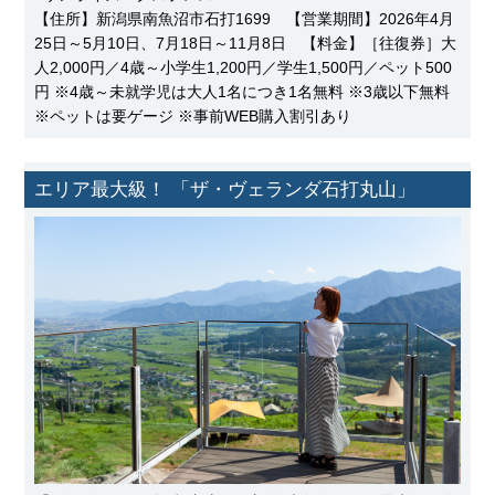
【住所】新潟県南魚沼市石打1699 【営業期間】2026年4月
25日～5月10日、7月18日～11月8日 【料金】［往復券］大
人2,000円／4歳～小学生1,200円／学生1,500円／ペット500
円 ※4歳～未就学児は大人1名につき1名無料 ※3歳以下無料
※ペットは要ゲージ ※事前WEB購入割引あり
エリア最大級！ 「ザ・ヴェランダ石打丸山」