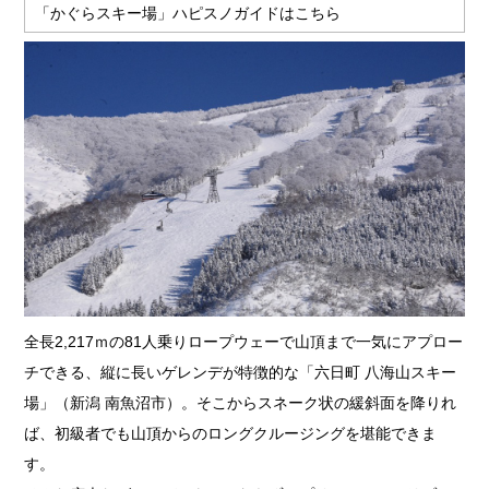
「かぐらスキー場」ハピスノガイドはこちら
全長2,217ｍの81人乗りロープウェーで山頂まで一気にアプロー
チできる、縦に長いゲレンデが特徴的な「六日町 八海山スキー
場」（新潟 南魚沼市）。そこからスネーク状の緩斜面を降りれ
ば、初級者でも山頂からのロングクルージングを堪能できま
す。