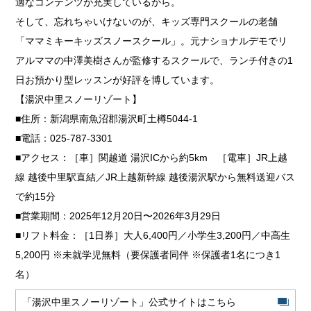
適なコンテンツが充実しているから。
そして、忘れちゃいけないのが、キッズ専門スクールの老舗
「ママミキーキッズスノースクール」。元ナショナルデモでリ
アルママの中澤美樹さんが監修するスクールで、ランチ付きの1
日お預かり型レッスンが好評を博しています。
【湯沢中里スノーリゾート】
■住所：新潟県南魚沼郡湯沢町土樽5044-1
■電話：025-787-3301
■アクセス：［車］関越道 湯沢ICから約5km ［電車］JR上越
線 越後中里駅直結／JR上越新幹線 越後湯沢駅から無料送迎バス
で約15分
■営業期間：2025年12月20日〜2026年3月29日
■リフト料金：［1日券］大人6,400円／小学生3,200円／中高生
5,200円 ※未就学児無料（要保護者同伴 ※保護者1名につき1
名）
「湯沢中里スノーリゾート」公式サイトはこちら