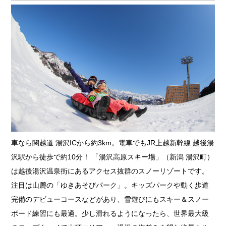
車なら関越道 湯沢ICから約3km。電車でもJR上越新幹線 越後湯
沢駅から徒歩で約10分！ 「湯沢高原スキー場」（新潟 湯沢町）
は越後湯沢温泉街にあるアクセス抜群のスノーリゾートです。
注目は山麓の「ゆきあそびパーク」。キッズパークや動く歩道
完備のデビューコースなどがあり、雪遊びにもスキー＆スノー
ボード練習にも最適。少し滑れるようになったら、世界最大級