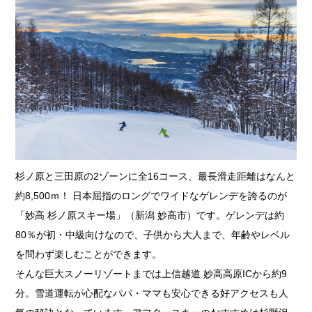
杉ノ原と三田原の2ゾーンに全16コース、最長滑走距離はなんと
約8,500ｍ！ 日本屈指のロングでワイドなゲレンデを誇るのが
「妙高 杉ノ原スキー場」（新潟 妙高市）です。ゲレンデは約
80％が初・中級向けなので、子供から大人まで、年齢やレベル
を問わず楽しむことができます。
そんな巨大スノーリゾートまでは上信越道 妙高高原ICから約9
分。雪道運転が心配なパパ・ママも安心できる好アクセスも人