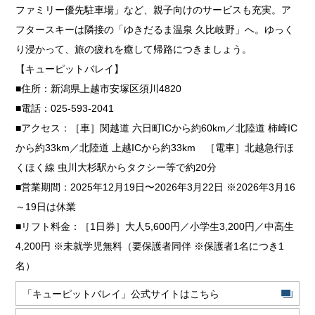
ファミリー優先駐車場」など、親子向けのサービスも充実。ア
フタースキーは隣接の「ゆきだるま温泉 久比岐野」へ。ゆっく
り浸かって、旅の疲れを癒して帰路につきましょう。
【キューピットバレイ】
■住所：新潟県上越市安塚区須川4820
■電話：025-593-2041
■アクセス：［車］関越道 六日町ICから約60km／北陸道 柿崎IC
から約33km／北陸道 上越ICから約33km ［電車］北越急行ほ
くほく線 虫川大杉駅からタクシー等で約20分
■営業期間：2025年12月19日〜2026年3月22日 ※2026年3月16
～19日は休業
■リフト料金：［1日券］大人5,600円／小学生3,200円／中高生
4,200円 ※未就学児無料（要保護者同伴 ※保護者1名につき1
名）
「キューピットバレイ」公式サイトはこちら