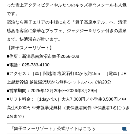
った雪上アクティビティやふたつのキッズ専門スクールも人気
です。
宿泊なら舞子エリアの中腹にある「舞子高原ホテル」へ。清潔
感ある客室に豪華なブッフェ、ジャグジー＆サウナ付きの温泉
まで。快適滞在が叶います。
【舞子スノーリゾート】
■住所：新潟県南魚沼市舞子2056-108
■電話：025-783-4100
■アクセス：［車］関越道 塩沢石打ICから約1km ［電車］JR
上越新幹線 越後湯沢駅から無料シャトルバスで約20分
■営業期間：2025年12月20日〜2026年3月29日
■リフト料金：［1dayパス］大人7,000円／小学生3,500円／中
高生6,000円 ※未就学児無料（要保護者同伴 ※保護者1名につき
2名まで）
「舞子スノーリゾート」公式サイトはこちら