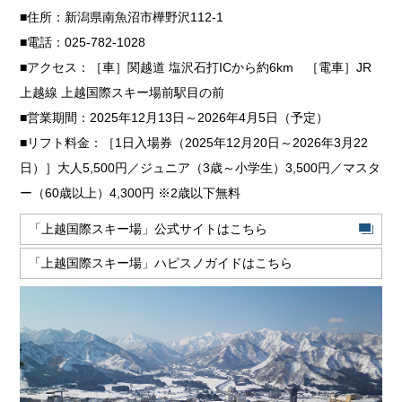
■住所：新潟県南魚沼市樺野沢112-1
■電話：025-782-1028
■アクセス：［車］関越道 塩沢石打ICから約6km ［電車］JR
上越線 上越国際スキー場前駅目の前
■営業期間：2025年12月13日～2026年4月5日（予定）
■リフト料金：［1日入場券（2025年12月20日～2026年3月22
日）］大人5,500円／ジュニア（3歳～小学生）3,500円／マスタ
ー（60歳以上）4,300円 ※2歳以下無料
「上越国際スキー場」公式サイトはこちら
「上越国際スキー場」ハピスノガイドはこちら