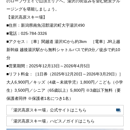
のロープウェイで山頂エリアへ。湯沢の街並みを望む絶景クル
ージングを堪能しましょう。
【湯沢高原スキー場】
■住所：新潟県南魚沼郡湯沢町大字湯沢490
■電話：025-784-3326
■アクセス：［車］関越道 湯沢ICから約3km ［電車］JR上越
新幹線 越後湯沢駅から無料シャトルバスで約3分／徒歩で約10
分
■営業期間：2025年12月13日～2026年4月5日
■リフト料金：［1日券（2025年12月20日～2026年3月29日）］
大人6,900円／キッズ（4歳～未就学児）1,800円／こども（小学
生）3,500円／シニア（65歳以上）5,800円 ※3歳以下無料（要
保護者同伴 ※保護者1名につき1名）
「湯沢高原スキー場」公式サイトはこちら
「湯沢高原スキー場」ハピスノガイドはこちら