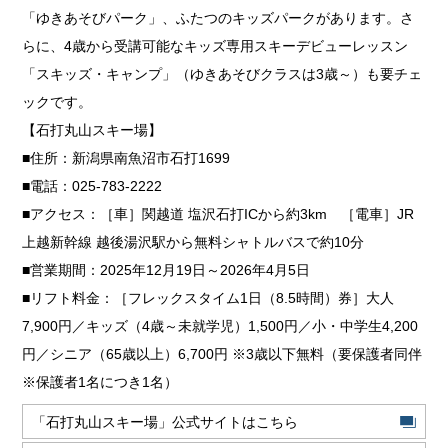
「ゆきあそびパーク」、ふたつのキッズパークがあります。さ
らに、4歳から受講可能なキッズ専用スキーデビューレッスン
「スキッズ・キャンプ」（ゆきあそびクラスは3歳～）も要チェ
ックです。
【石打丸山スキー場】
■住所：新潟県南魚沼市石打1699
■電話：025-783-2222
■アクセス：［車］関越道 塩沢石打ICから約3km ［電車］JR
上越新幹線 越後湯沢駅から無料シャトルバスで約10分
■営業期間：2025年12月19日～2026年4月5日
■リフト料金：［フレックスタイム1日（8.5時間）券］大人
7,900円／キッズ（4歳～未就学児）1,500円／小・中学生4,200
円／シニア（65歳以上）6,700円 ※3歳以下無料（要保護者同伴
※保護者1名につき1名）
「石打丸山スキー場」公式サイトはこちら