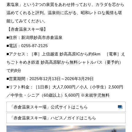
素塩泉」という2つの泉質をあわせ持っており、カラダを芯から
温めてくれると評判。温泉街に広がる、昭和レトロな風情も堪
能してみてください。
【赤倉温泉スキー場】
■住所：新潟県妙高市赤倉温泉
■電話：0255-87-2125
■アクセス：［車］上信越道 妙高高原ICから約6km ［電車］え
ちごトキめき鉄道 妙高高原駅から無料シャトルバス（要予約）
で約8分
■営業期間：2025年12月13日～2026年3月29日
■リフト料金：［1日券］大人7,000円／小人（小学生）2,500円
／中学生・シニア（60歳以上）5,600円 ※未就学児無料
「赤倉温泉スキー場」公式サイトはこちら
「赤倉温泉スキー場」ハピスノガイドはこちら