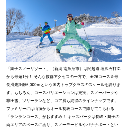
「舞子スノーリゾート」（新潟 南魚沼市）は関越道 塩沢石打IC
から最短1分！ そんな抜群アクセスの一方で、全26コース＆最
長滑走距離6,000ｍという国内トップクラスのスケールを誇りま
す。もちろん、コースバリエーションは充実。スノーパークや
非圧雪、ツリーランなど、コア層も納得のラインナップです。
ファミリーには山頂からオール初級コースで降りてこられる
「ランランコース」がおすすめ！ キッズパークは長峰・舞子の
両エリアのベースにあり、スノーモービルやバナナボートとい