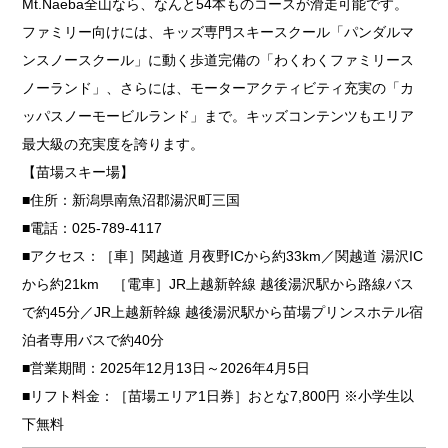
Mt.Naeba全山なら、なんと54本ものコースが滑走可能です。
ファミリー向けには、キッズ専門スキースクール「パンダルマ
ンスノースクール」に動く歩道完備の「わくわくファミリース
ノーランド」、さらには、モーターアクティビティ充実の「カ
ッパスノーモービルランド」まで。キッズコンテンツもエリア
最大級の充実度を誇ります。
【苗場スキー場】
■住所：新潟県南魚沼郡湯沢町三国
■電話：025-789-4117
■アクセス：［車］関越道 月夜野ICから約33km／関越道 湯沢IC
から約21km ［電車］JR上越新幹線 越後湯沢駅から路線バス
で約45分／JR上越新幹線 越後湯沢駅から苗場プリンスホテル宿
泊者専用バスで約40分
■営業期間：2025年12月13日～2026年4月5日
■リフト料金：［苗場エリア1日券］おとな7,800円 ※小学生以
下無料