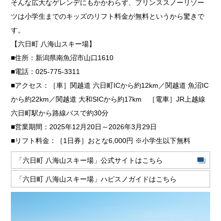
そんな広大なゲレンデにもかかわらず、プリンススノーリゾー
ツは小学生までのキッズのリフト料金が無料というから驚きで
す。
【六日町 八海山スキー場】
■住所：新潟県南魚沼市山口1610
■電話：025-775-3311
■アクセス：［車］関越道 六日町ICから約12km／関越道 魚沼IC
から約22km／関越道 大和SICから約17km ［電車］JR上越線
六日町駅から路線バスで約30分
■営業期間：2025年12月20日～2026年3月29日
■リフト料金：［1日券］おとな6,000円 ※小学生以下無料
「六日町 八海山スキー場」公式サイトはこちら
「六日町 八海山スキー場」ハピスノガイドはこちら