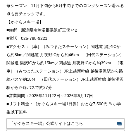
毎シーズン、11月下旬から5月中旬までのロングシーズン滑れる
点も要チェックです。
【かぐらスキー場】
■住所：新潟県南魚沼郡湯沢町三俣742
■電話：025-788-9221
■アクセス：［車］（みつまたステーション）関越道 湯沢ICか
ら約8km／関越道 月夜野ICから約46km （田代ステーション）
関越道 湯沢ICから約15km／関越道 月夜野ICから約39km ［電
車］（みつまたステーション）JR上越新幹線 越後湯沢駅から路
線バスで約18分 （田代ステーション）JR上越新幹線 越後湯沢
駅から路線バスで約27分
■営業期間：2025年11月22日～2026年5月17日
■リフト料金：［かぐらスキー場1日券］おとな7,500円 ※小学
生以下無料
「かぐらスキー場」公式サイトはこちら