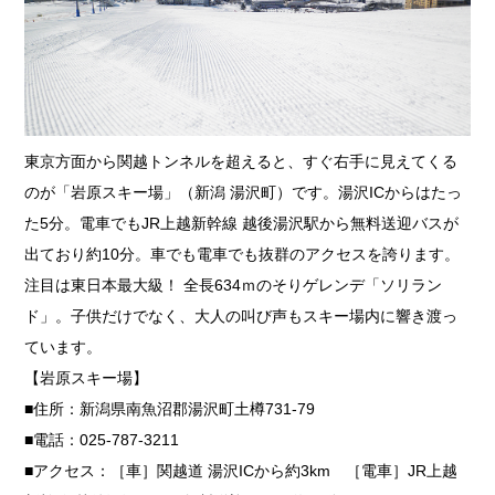
東京方面から関越トンネルを超えると、すぐ右手に見えてくる
のが「岩原スキー場」（新潟 湯沢町）です。湯沢ICからはたっ
た5分。電車でもJR上越新幹線 越後湯沢駅から無料送迎バスが
出ており約10分。車でも電車でも抜群のアクセスを誇ります。
注目は東日本最大級！ 全長634ｍのそりゲレンデ「ソリラン
ド」。子供だけでなく、大人の叫び声もスキー場内に響き渡っ
ています。
【岩原スキー場】
■住所：新潟県南魚沼郡湯沢町土樽731-79
■電話：025-787-3211
■アクセス：［車］関越道 湯沢ICから約3km ［電車］JR上越