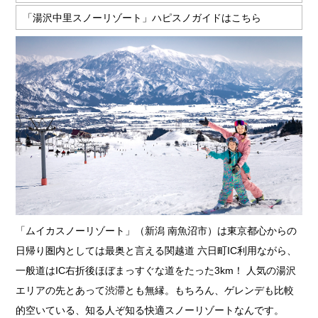
「湯沢中里スノーリゾート」ハピスノガイドはこちら
「ムイカスノーリゾート」（新潟 南魚沼市）は東京都心からの
日帰り圏内としては最奥と言える関越道 六日町IC利用ながら、
一般道はIC右折後ほぼまっすぐな道をたった3km！ 人気の湯沢
エリアの先とあって渋滞とも無縁。もちろん、ゲレンデも比較
的空いている、知る人ぞ知る快適スノーリゾートなんです。