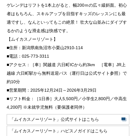
ゲレンデはリフトを1本上がると、幅200ｍの広々緩斜面。初心
者はもちろん、スキルアップを目指すキッズのレッスンにも最
適ですし、なんといってもこの絶景！ 壮大な山並みにダイブす
るかのような滑走感は快感です。
【ムイカスノーリゾート】
■住所：新潟県南魚沼市小栗山2910-114
■電話：025-773-3311
■アクセス：［車］関越道 六日町ICから約3km ［電車］JR上
越線 六日町駅から無料送迎バス（運行日は公式サイト参照）で
約10分
■営業期間：2025年12月24日～2026年3月29日
■リフト料金：［1日券］大人5,500円／小学生2,800円／中高生
4,200円 ※未就学児無料（要保護者同伴）
「ムイカスノーリゾート」公式サイトはこちら
「ムイカスノーリゾート」ハピスノガイドはこちら