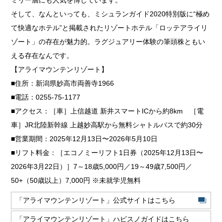
ミリー層にも人気を博しています。
そして、なんといっても、ミシュランガイド2020特別版に“極め
て快適なホテル”と掲載されたリゾートホテル「ロッテアライリ
ゾート」の存在が魅力的。ラグジュアリー体験の筆頭株ともい
える存在なんです。
【アライマウンテンリゾート】
■住所：新潟県妙高市両善寺1966
■電話：0255-75-1177
■アクセス：［車］上信越道 新井スマートICから約8km ［電
車］JR北陸新幹線 上越妙高駅から無料シャトルバスで約30分
■営業期間：2025年12月13日〜2026年5月10日
■リフト料金：［エコノミーリフト1日券（2025年12月13日〜
2026年3月22日）］7～18歳5,000円／19～49歳7,500円／
50+（50歳以上）7,000円 ※未就学児無料
「アライマウンテンリゾート」公式サイトはこちら
「アライマウンテンリゾート」ハピスノガイドはこちら