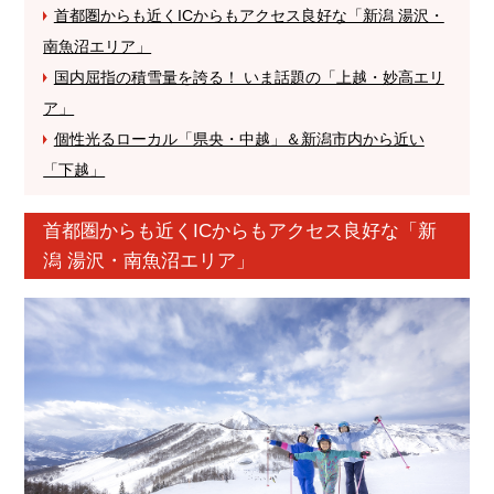
首都圏からも近くICからもアクセス良好な「新潟 湯沢・
南魚沼エリア」
国内屈指の積雪量を誇る！ いま話題の「上越・妙高エリ
ア」
個性光るローカル「県央・中越」＆新潟市内から近い
「下越」
首都圏からも近くICからもアクセス良好な「新
潟 湯沢・南魚沼エリア」