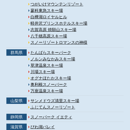
つがいけマウンテンリゾート
蓼科東急スキー場
白樺湖ロイヤルヒル
軽井沢プリンスホテルスキー場
志賀高原 焼額山スキー場
八千穂高原スキー場
スノーリゾートロマンスの神様
群馬県
たんばらスキーパーク
ノルンみなかみスキー場
草津温泉スキー場
川場スキー場
オグナほたかスキー場
奥利根スノーパーク
万座温泉スキー場
山梨県
サンメドウズ清里スキー場
ふじてんスノーリゾート
静岡県
スノーパーク イエティ
滋賀県
びわ湖バレイ