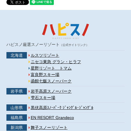
ハピスノ厳選スノーリゾート
（公式サイトリンク）
北海道
ルスツリゾート
ニセコ東急 グラン・ヒラフ
星野リゾート トマム
富良野スキー場
函館七飯スノーパーク
岩手県
岩手高原スノーパーク
雫石スキー場
山形県
黒伏高原ｽﾉｰﾊﾟｰｸ ｼﾞｬﾝｸﾞﾙ･ｼﾞｬﾝｸﾞﾙ
福島県
EN RESORT Grandeco
新潟県
舞子スノーリゾート