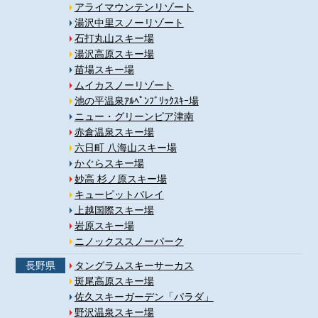
アライマウンテンリゾート
湯沢中里スノーリゾート
石打丸山スキー場
湯沢高原スキー場
苗場スキー場
ムイカスノーリゾート
池の平温泉ｱﾙﾍﾟﾝﾌﾞﾘｯｸｽｷｰ場
ニュー・グリーンピア津南
赤倉温泉スキー場
六日町 八海山スキー場
かぐらスキー場
妙高 杉ノ原スキー場
キューピットバレイ
上越国際スキー場
岩原スキー場
ニノックススノーパーク
長野県
タングラムスキーサーカス
斑尾高原スキー場
佐久スキーガーデン「パラダ」
野沢温泉スキー場