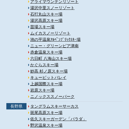
アライマウンテンリゾート
湯沢中里スノーリゾート
石打丸山スキー場
湯沢高原スキー場
苗場スキー場
ムイカスノーリゾート
池の平温泉ｱﾙﾍﾟﾝﾌﾞﾘｯｸｽｷｰ場
ニュー・グリーンピア津南
赤倉温泉スキー場
六日町 八海山スキー場
かぐらスキー場
妙高 杉ノ原スキー場
キューピットバレイ
上越国際スキー場
岩原スキー場
ニノックススノーパーク
長野県
タングラムスキーサーカス
斑尾高原スキー場
佐久スキーガーデン「パラダ」
野沢温泉スキー場