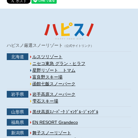
ハピスノ厳選スノーリゾート
（公式サイトリンク）
北海道
ルスツリゾート
ニセコ東急 グラン・ヒラフ
星野リゾート トマム
富良野スキー場
函館七飯スノーパーク
岩手県
岩手高原スノーパーク
雫石スキー場
山形県
黒伏高原ｽﾉｰﾊﾟｰｸ ｼﾞｬﾝｸﾞﾙ･ｼﾞｬﾝｸﾞﾙ
福島県
EN RESORT Grandeco
新潟県
舞子スノーリゾート