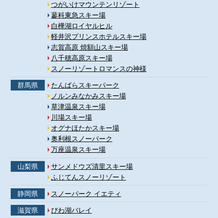
つがいけマウンテンリゾート
蓼科東急スキー場
白樺湖ロイヤルヒル
軽井沢プリンスホテルスキー場
志賀高原 焼額山スキー場
八千穂高原スキー場
スノーリゾートロマンスの神様
群馬県
たんばらスキーパーク
ノルンみなかみスキー場
草津温泉スキー場
川場スキー場
オグナほたかスキー場
奥利根スノーパーク
万座温泉スキー場
山梨県
サンメドウズ清里スキー場
ふじてんスノーリゾート
静岡県
スノーパーク イエティ
滋賀県
びわ湖バレイ