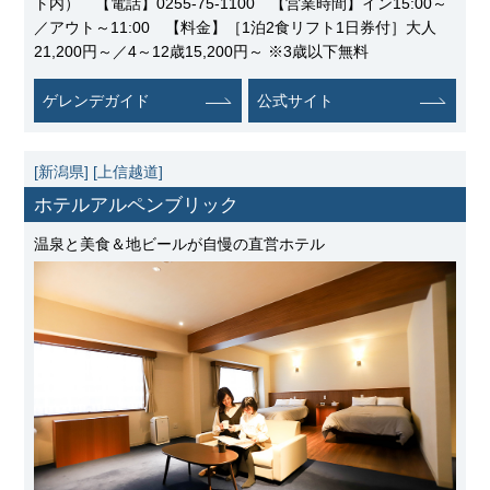
ト内） 【電話】0255-75-1100 【営業時間】イン15:00～
／アウト～11:00 【料金】［1泊2食リフト1日券付］大人
21,200円～／4～12歳15,200円～ ※3歳以下無料
ゲレンデガイド
公式サイト
[新潟県]
[上信越道]
ホテルアルペンブリック
温泉と美食＆地ビールが自慢の直営ホテル