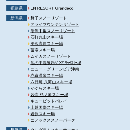
福島県
EN RESORT Grandeco
新潟県
舞子スノーリゾート
アライマウンテンリゾート
湯沢中里スノーリゾート
石打丸山スキー場
湯沢高原スキー場
苗場スキー場
ムイカスノーリゾート
池の平温泉ｱﾙﾍﾟﾝﾌﾞﾘｯｸｽｷｰ場
ニュー・グリーンピア津南
赤倉温泉スキー場
六日町 八海山スキー場
かぐらスキー場
妙高 杉ノ原スキー場
キューピットバレイ
上越国際スキー場
岩原スキー場
ニノックススノーパーク
長野県
タングラムスキーサーカス