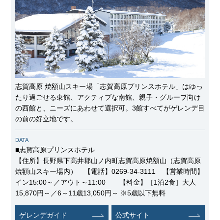
志賀高原 焼額山スキー場「志賀高原プリンスホテル」はゆっ
たり過ごせる東館、アクティブな南館、親子・グループ向け
の西館と、ニーズにあわせて選択可。3館すべてがゲレンデ目
の前の好立地です。
DATA
■志賀高原プリンスホテル
【住所】長野県下高井郡山ノ内町志賀高原焼額山（志賀高原
焼額山スキー場内） 【電話】0269-34-3111 【営業時間】
イン15:00～／アウト～11:00 【料金】［1泊2食］大人
15,870円～／6～11歳13,050円～ ※5歳以下無料
ゲレンデガイド
公式サイト