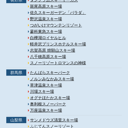
斑尾高原スキー場
佐久スキーガーデン「パラダ」
野沢温泉スキー場
つがいけマウンテンリゾート
蓼科東急スキー場
白樺湖ロイヤルヒル
軽井沢プリンスホテルスキー場
志賀高原 焼額山スキー場
八千穂高原スキー場
スノーリゾートロマンスの神様
群馬県
たんばらスキーパーク
ノルンみなかみスキー場
草津温泉スキー場
川場スキー場
オグナほたかスキー場
奥利根スノーパーク
万座温泉スキー場
山梨県
サンメドウズ清里スキー場
ふじてんスノーリゾート