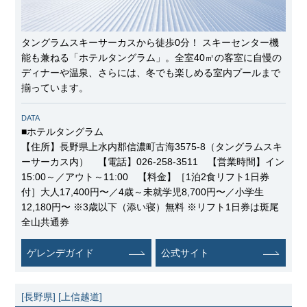
タングラムスキーサーカスから徒歩0分！ スキーセンター機
能も兼ねる「ホテルタングラム」。全室40㎡の客室に自慢の
ディナーや温泉、さらには、冬でも楽しめる室内プールまで
揃っています。
DATA
■ホテルタングラム
【住所】長野県上水内郡信濃町古海3575-8（タングラムスキ
ーサーカス内） 【電話】026-258-3511 【営業時間】イン
15:00～／アウト～11:00 【料金】［1泊2食リフト1日券
付］大人17,400円〜／4歳～未就学児8,700円〜／小学生
12,180円〜 ※3歳以下（添い寝）無料 ※リフト1日券は斑尾
全山共通券
ゲレンデガイド
公式サイト
[長野県]
[上信越道]