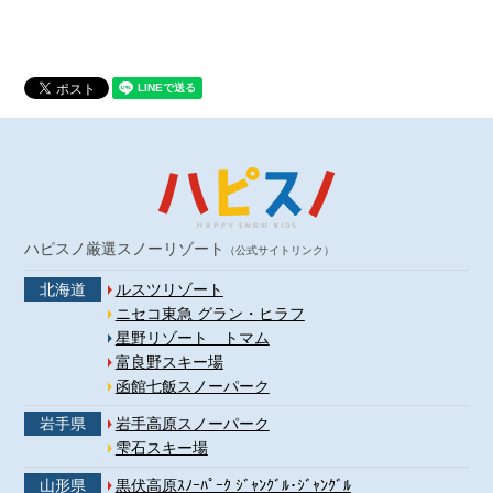
ハピスノ厳選スノーリゾート
（公式サイトリンク）
北海道
ルスツリゾート
ニセコ東急 グラン・ヒラフ
星野リゾート トマム
富良野スキー場
函館七飯スノーパーク
岩手県
岩手高原スノーパーク
雫石スキー場
山形県
黒伏高原ｽﾉｰﾊﾟｰｸ ｼﾞｬﾝｸﾞﾙ･ｼﾞｬﾝｸﾞﾙ