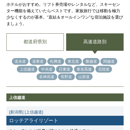
ホテルがおすすめ。リフト券売場やレンタルなど、スキーセン
ター機能を備えていたらベストです。家族旅行では移動を極力
少なくするのが基本。“直結＆オールインワン”な宿泊施設を選び
ましょう。
都道府県別
高速道路別
道央道
道東道
札樽道
東北道
磐越道
関越道
上信越道
中央道
日東道
東名高速
北陸道
名神高速
長野道
山形道
上信越道
[新潟県]
[上信越道]
ロッテアライリゾート