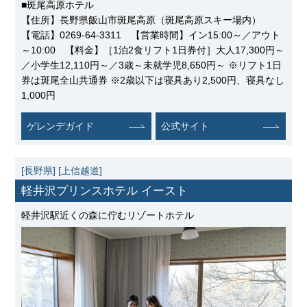
■斑尾高原ホテル
【住所】長野県飯山市斑尾高原（斑尾高原スキー場内）
【電話】0269-64-3311 【営業時間】イン15:00～／アウト
～10:00 【料金】［1泊2食リフト1日券付］大人17,300円～
／小学生12,110円～／3歳～未就学児8,650円～ ※リフト1日
券は斑尾全山共通券 ※2歳以下は寝具あり2,500円、寝具なし
1,000円
ゲレンデガイド
公式サイト
[長野県]
[上信越道]
軽井沢プリンスホテル イースト
軽井沢駅近くの森に佇むリゾートホテル