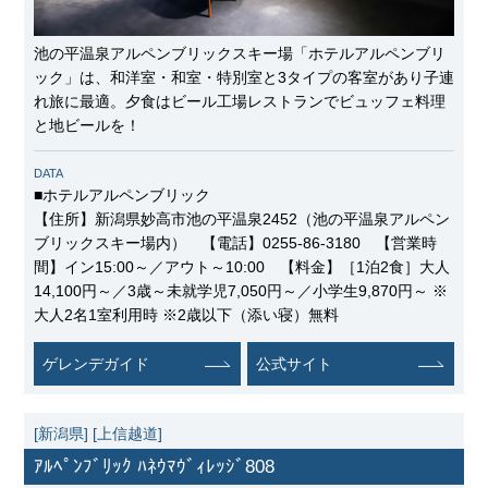
池の平温泉アルペンブリックスキー場「ホテルアルペンブリ
ック」は、和洋室・​和室・特別室と3タイプの客室があり子連
れ旅に最適。夕食はビール工場レストランでビュッフェ料理
と地ビールを！
DATA
■ホテルアルペンブリック
【住所】新潟県妙高市池の平温泉2452（池の平温泉アルペン
ブリックスキー場内） 【電話】0255-86-3180 【営業時
間】イン15:00～／アウト～10:00 【料金】［1泊2食］大人
14,100円～／3歳～未就学児7,050円～／小学生9,870円～ ※
大人2名1室利用時 ※2歳以下（添い寝）無料
ゲレンデガイド
公式サイト
[新潟県]
[上信越道]
ｱﾙﾍﾟﾝﾌﾞﾘｯｸ ﾊﾈｳﾏｳﾞｨﾚｯｼﾞ808