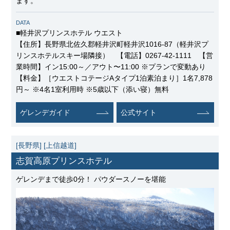
ます。
DATA
■軽井沢プリンスホテル ウエスト
【住所】長野県北佐久郡軽井沢町軽井沢1016-87（軽井沢プ
リンスホテルスキー場隣接） 【電話】0267-42-1111 【営
業時間】イン15:00～／アウト〜11:00 ※プランで変動あり
【料金】［ウエストコテージAタイプ1泊素泊まり］1名7,878
円～ ※4名1室利用時 ※5歳以下（添い寝）無料
ゲレンデガイド
公式サイト
[長野県]
[上信越道]
志賀高原プリンスホテル
ゲレンデまで徒歩0分！ パウダースノーを堪能