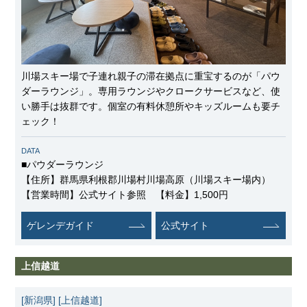
川場スキー場で子連れ親子の滞在拠点に重宝するのが「パウ
ダーラウンジ」。専用ラウンジやクロークサービスなど、使
い勝手は抜群です。個室の有料休憩所やキッズルームも要チ
ェック！
DATA
■パウダーラウンジ
【住所】群馬県利根郡川場村川場高原（川場スキー場内）
【営業時間】公式サイト参照 【料金】1,500円
ゲレンデガイド
公式サイト
上信越道
[新潟県]
[上信越道]