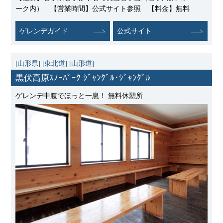
ーク内） 【営業時間】公式サイト参照 【料金】無料
ゲレンデガイド
公式サイト
[山形県]
[東北道]
[山形道]
黒伏高原ｽﾉｰﾊﾟｰｸ ｼﾞｬﾝｸﾞﾙ･ｼﾞｬﾝｸﾞﾙ
ゲレンデ中腹でほっと一息！ 無料休憩所