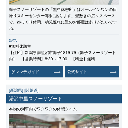
舞子スノーリゾートの「無料休憩所」はオールインワンの日
帰りスキーセンター3階にあります。畳敷きの広々スペース
で、ゆっくり休憩。幼児連れに畳のお部屋はありがたいです
ね。
DATA
■無料休憩室
【住所】新潟県南魚沼市舞子1819-79（舞子スノーリゾート
内） 【営業時間】8:30～17:00 【料金】無料
ゲレンデガイド
公式サイト
[新潟県]
[関越道]
湯沢中里スノーリゾート
本物の列車内でワクワクの休憩タイム