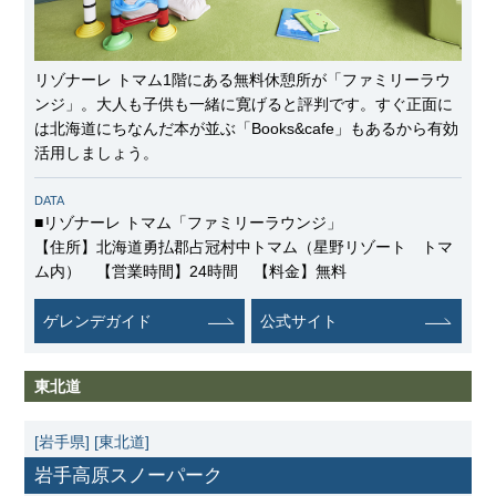
リゾナーレ トマム1階にある無料休憩所が「ファミリーラウ
ンジ」。大人も子供も一緒に寛げると評判です。すぐ正面に
は北海道にちなんだ本が並ぶ「Books&cafe」もあるから有効
活用しましょう。
DATA
■リゾナーレ トマム「ファミリーラウンジ」
【住所】北海道勇払郡占冠村中トマム（星野リゾート トマ
ム内） 【営業時間】24時間 【料金】無料
ゲレンデガイド
公式サイト
東北道
[岩手県]
[東北道]
岩手高原スノーパーク