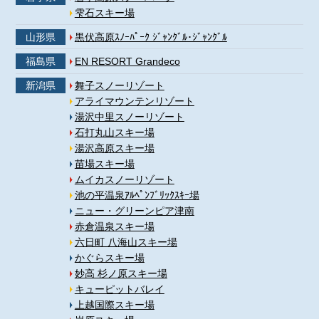
雫石スキー場
山形県
黒伏高原ｽﾉｰﾊﾟｰｸ ｼﾞｬﾝｸﾞﾙ･ｼﾞｬﾝｸﾞﾙ
福島県
EN RESORT Grandeco
新潟県
舞子スノーリゾート
アライマウンテンリゾート
湯沢中里スノーリゾート
石打丸山スキー場
湯沢高原スキー場
苗場スキー場
ムイカスノーリゾート
池の平温泉ｱﾙﾍﾟﾝﾌﾞﾘｯｸｽｷｰ場
ニュー・グリーンピア津南
赤倉温泉スキー場
六日町 八海山スキー場
かぐらスキー場
妙高 杉ノ原スキー場
キューピットバレイ
上越国際スキー場