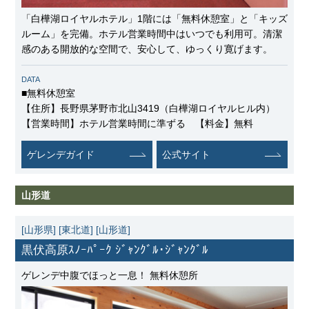
「白樺湖ロイヤルホテル」1階には「無料休憩室」と「キッズ
ルーム」を完備。ホテル営業時間中はいつでも利用可。清潔
感のある開放的な空間で、安心して、ゆっくり寛げます。
DATA
■無料休憩室
【住所】長野県茅野市北山3419（白樺湖ロイヤルヒル内）
【営業時間】ホテル営業時間に準ずる 【料金】無料
ゲレンデガイド
公式サイト
山形道
[山形県]
[東北道]
[山形道]
黒伏高原ｽﾉｰﾊﾟｰｸ ｼﾞｬﾝｸﾞﾙ･ｼﾞｬﾝｸﾞﾙ
ゲレンデ中腹でほっと一息！ 無料休憩所