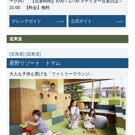
ーク内） 【営業時間】9:00～17:00 ※ナイター営業日は～
21:00 【料金】無料
ゲレンデガイド
公式サイト
道東道
[北海道]
[道東道]
星野リゾート トマム
大人も子供も寛げる「ファミリーラウンジ」