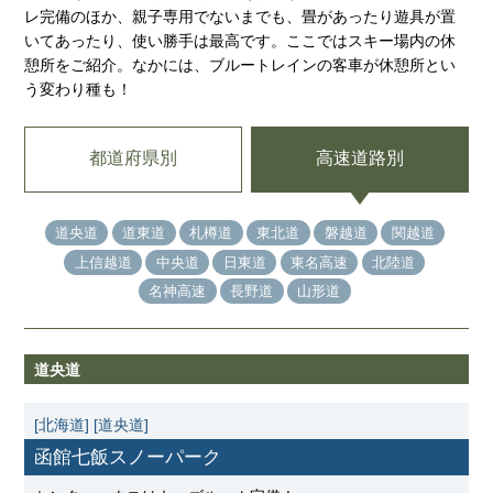
レ完備のほか、親子専用でないまでも、畳があったり遊具が置
いてあったり、使い勝手は最高です。ここではスキー場内の休
憩所をご紹介。なかには、ブルートレインの客車が休憩所とい
う変わり種も！
都道府県別
高速道路別
道央道
道東道
札樽道
東北道
磐越道
関越道
上信越道
中央道
日東道
東名高速
北陸道
名神高速
長野道
山形道
道央道
[北海道]
[道央道]
函館七飯スノーパーク