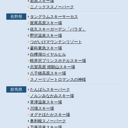
岩原スキー場
ニノックススノーパーク
長野県
タングラムスキーサーカス
斑尾高原スキー場
佐久スキーガーデン「パラダ」
野沢温泉スキー場
つがいけマウンテンリゾート
蓼科東急スキー場
白樺湖ロイヤルヒル
軽井沢プリンスホテルスキー場
志賀高原 焼額山スキー場
八千穂高原スキー場
スノーリゾートロマンスの神様
群馬県
たんばらスキーパーク
ノルンみなかみスキー場
草津温泉スキー場
川場スキー場
オグナほたかスキー場
奥利根スノーパーク
万座温泉スキー場