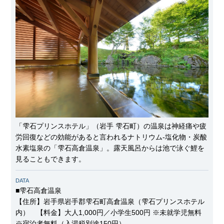
「雫石プリンスホテル」（岩手 雫石町）の温泉は神経痛や疲
労回復などの効能があると言われるナトリウム-塩化物・炭酸
水素塩泉の「雫石高倉温泉」。露天風呂からは池で泳ぐ鯉を
見ることもできます。
DATA
■雫石高倉温泉
【住所】岩手県岩手郡雫石町高倉温泉（雫石プリンスホテル
内） 【料金】大人1,000円／小学生500円 ※未就学児無料
※宿泊者無料（入湯税別途150円）