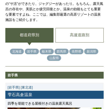
の“サ活”ができたり、ジャグジーがあったり。もちろん、露天風
呂の存在や、美肌とか疲労回復とか、温泉の効能もとても重要
な要素ですよね。ここでは、編集部厳選の高原リゾートの温泉
施設をご紹介します。
都道府県別
高速道路別
北海道
岩手県
栃木県
群馬県
長野県
新潟県
山梨県
岩手県
[岩手県]
[東北道]
雫石高倉温泉
四季を堪能できる屋根付きの温泉露天風呂