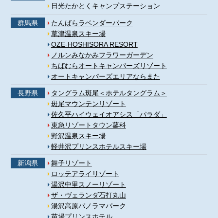
日光たかとくキャンプステーション
群馬県
たんばらラベンダーパーク
草津温泉スキー場
OZE-HOSHISORA RESORT
ノルンみなかみフラワーガーデン
ちばむらオートキャンパーズリゾート
オートキャンパーズエリアならまた
長野県
タングラム斑尾＜ホテルタングラム＞
斑尾マウンテンリゾート
佐久平ハイウェイオアシス「パラダ」
東急リゾートタウン蓼科
野沢温泉スキー場
軽井沢プリンスホテルスキー場
新潟県
舞子リゾート
ロッテアライリゾート
湯沢中里スノーリゾート
ザ・ヴェランダ石打丸山
湯沢高原パノラマパーク
苗場プリンスホテル