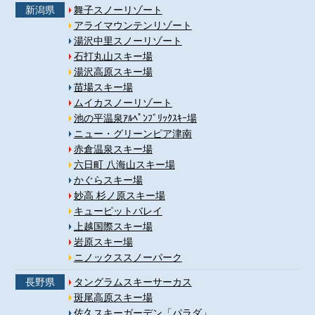
新潟県
舞子スノーリゾート
アライマウンテンリゾート
湯沢中里スノーリゾート
石打丸山スキー場
湯沢高原スキー場
苗場スキー場
ムイカスノーリゾート
池の平温泉ｱﾙﾍﾟﾝﾌﾞﾘｯｸｽｷｰ場
ニュー・グリーンピア津南
赤倉温泉スキー場
六日町 八海山スキー場
かぐらスキー場
妙高 杉ノ原スキー場
キューピットバレイ
上越国際スキー場
岩原スキー場
ニノックススノーパーク
長野県
タングラムスキーサーカス
斑尾高原スキー場
佐久スキーガーデン「パラダ」