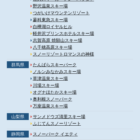
野沢温泉スキー場
つがいけマウンテンリゾート
蓼科東急スキー場
白樺湖ロイヤルヒル
軽井沢プリンスホテルスキー場
志賀高原 焼額山スキー場
八千穂高原スキー場
スノーリゾートロマンスの神様
群馬県
たんばらスキーパーク
ノルンみなかみスキー場
草津温泉スキー場
川場スキー場
オグナほたかスキー場
奥利根スノーパーク
万座温泉スキー場
山梨県
サンメドウズ清里スキー場
ふじてんスノーリゾート
静岡県
スノーパーク イエティ