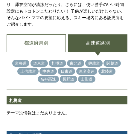
り、滞在空間が清潔だったり。さらには、使い勝手のいい時間
設定にもトコトンこだわりたい！ 子供が楽しいだけじゃない、
そんなパパ・ママの要望に応える、スキー場内にある託児所を
ご紹介します。
都道府県別
高速道路別
道央道
道東道
札樽道
東北道
磐越道
関越道
上信越道
中央道
日東道
東名高速
北陸道
名神高速
長野道
山形道
札樽道
テーマ別情報はまだありません。