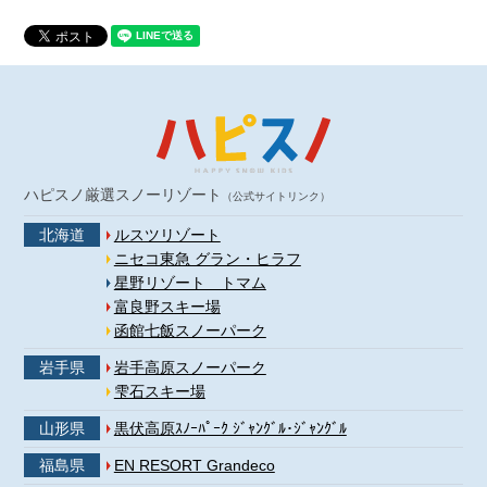
ハピスノ厳選スノーリゾート
（公式サイトリンク）
北海道
ルスツリゾート
ニセコ東急 グラン・ヒラフ
星野リゾート トマム
富良野スキー場
函館七飯スノーパーク
岩手県
岩手高原スノーパーク
雫石スキー場
山形県
黒伏高原ｽﾉｰﾊﾟｰｸ ｼﾞｬﾝｸﾞﾙ･ｼﾞｬﾝｸﾞﾙ
福島県
EN RESORT Grandeco